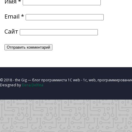
Имя
*
Email
*
Сайт
© 2018 - the Gig — блог программиста 1C web - 1с, web, программировани
Designed by
Elena Delfina