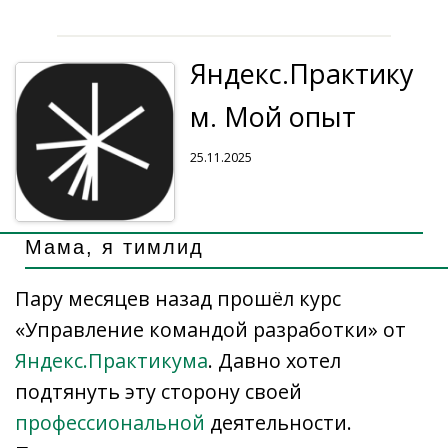
o
u
u
kl
dI
a
A
y
р
o
r
as
n
m
p
Li
а
Яндекс.Практику
k
n
s
p
n
в
al
ni
k
и
м. Мой опыт
ki
т
25.11.2025
ь
Мама, я тимлид
Пару месяцев назад прошёл курс
«Управление командой разработки» от
Яндекс.Практикума
. Давно хотел
подтянуть эту сторону своей
профессиональной
деятельности.