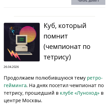
Читать далее »
b
o
R
o
e
gr
s
et
p
п
o
u
u
kl
dI
a
A
y
р
o
r
as
n
m
p
Li
а
Куб, который
k
n
s
p
n
в
al
ni
k
и
помнит
ki
т
(чемпионат по
ь
тетрису)
26.04.2026
Продолжаем полюбившуюся тему
ретро-
гейминга
. На днях посетил чемпионат по
тетрису, прошедший в
клубе «Луноход»
в
центре Москвы.