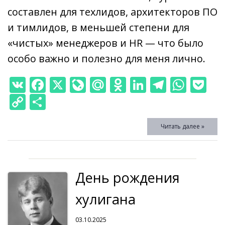
составлен для техлидов, архитекторов ПО
и тимлидов, в меньшей степени для
«чистых» менеджеров и HR — что было
особо важно и полезно для меня лично.
V
F
X
Li
M
O
Li
T
W
P
K
ac
v
ai
d
n
el
h
o
C
О
e
eJ
l.
n
k
e
at
ck
o
т
Читать далее »
b
o
R
o
e
gr
s
et
p
п
o
u
u
kl
dI
a
A
y
р
o
r
as
n
m
p
Li
а
День рождения
k
n
s
p
n
в
al
ni
k
и
хулигана
ki
т
03.10.2025