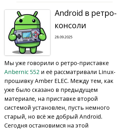
o
r
as
n
m
p
Li
а
Android в ретро-
k
n
s
p
n
в
al
ni
k
и
консоли
ki
т
28.09.2025
ь
Мы уже говорили о ретро-приставке
Anbernic 552
и её рассматривали Linux-
прошивку Amber ELEC. Между тем, как
уже было сказано в предыдущем
материале, на приставке второй
системой установлен, пусть немного
старый, но всё же добрый Android.
Сегодня остановимся на этой