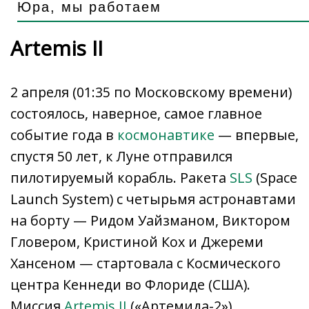
Юра, мы работаем
Artemis II
2 апреля (
01:35 по Московскому времени
)
состоялось, наверное, самое главное
событие года в
космонавтике
— впервые,
спустя 50 лет, к Луне отправился
пилотируемый корабль. Ракета
SLS
(Space
Launch System) с четырьмя астронавтами
на борту — Ридом Уайзманом, Виктором
Гловером, Кристиной Кох и Джереми
Хансеном — стартовала с Космического
центра Кеннеди во Флориде (США).
Миссия
Artemis II
(«Артемида-2»)