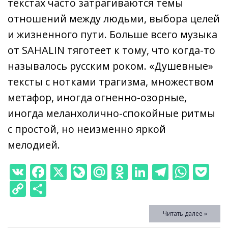
текстах часто затрагиваются темы
отношений между людьми, выбора целей
и жизненного пути. Больше всего музыка
от SAHALIN тяготеет к тому, что когда-то
называлось русским роком. «Душевные»
тексты с нотками трагизма, множеством
метафор, иногда огненно-озорные,
иногда меланхолично-спокойные ритмы
с простой, но неизменно яркой
мелодией.
V
F
X
Li
M
O
Li
T
W
P
K
ac
v
ai
d
n
el
h
o
C
О
e
eJ
l.
n
k
e
at
ck
o
т
Читать далее »
b
o
R
o
e
gr
s
et
p
п