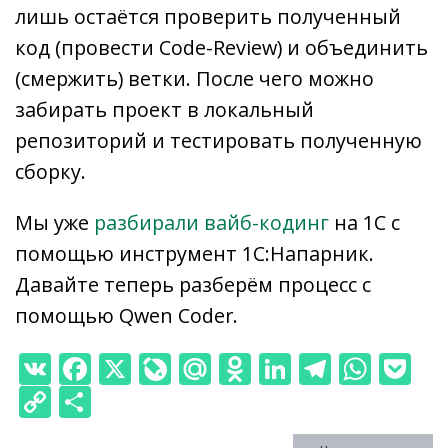
лишь остаётся проверить полученный
код (провести Code-Review) и объединить
(смержить) ветки. После чего можно
забирать проект в локальный
репозиторий и тестировать полученную
сборку.
Мы уже
разбирали вайб-кодинг
на 1С с
помощью инструмент 1С:Напарник.
Давайте теперь разберём процесс с
помощью Qwen Coder.
V
F
X
Li
M
O
Li
T
W
P
K
ac
v
ai
d
n
el
h
o
C
О
e
eJ
l.
n
k
e
at
ck
o
т