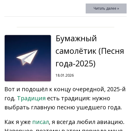
e
eJ
l.
n
k
e
at
ck
o
т
Читать далее »
b
o
R
o
e
gr
s
et
p
п
o
u
u
kl
dI
a
A
y
р
o
r
as
n
m
p
Li
а
Бумажный
k
n
s
p
n
в
al
ni
k
и
самолётик (Песня
ki
т
года-2025)
ь
18.01.2026
Вот и подошёл к концу очередной, 2025-й
год.
Традиция
есть традиция: нужно
выбрать главную песню ушедшего года.
Как я уже
писал
, я всегда любил авиацию.
Наверное, поэтому в этом периоде меня