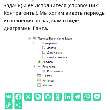
Задачи) и её Исполнителя (справочник
Контрагенты). Мы хотим видеть периоды
исполнения по задачам в виде
диаграммы Ганта.
V
F
X
Li
M
O
Li
T
W
P
K
ac
v
ai
d
n
el
h
o
C
О