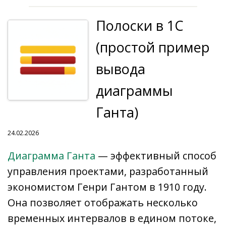
o
r
as
n
m
p
Li
а
Полоски в 1С
k
n
s
p
n
в
al
ni
k
и
(простой пример
ki
т
вывода
ь
диаграммы
Ганта)
24.02.2026
Диаграмма Ганта
— эффективный способ
управления проектами, разработанный
экономистом Генри Гантом в 1910 году.
Она позволяет отображать несколько
временных интервалов в едином потоке,