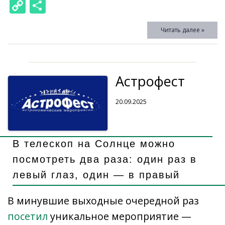
K
ac
v
ai
d
n
el
h
o
C
О
e
eJ
l.
n
k
e
at
ck
o
т
Читать далее »
b
o
R
o
e
gr
s
et
p
п
o
u
u
kl
dI
a
A
y
р
o
r
as
n
m
p
Li
а
Астрофест
k
n
s
p
n
в
al
ni
k
и
20.09.2025
ki
т
ь
В телескоп на Солнце можно
посмотреть два раза: один раз в
левый глаз, один — в правый
В минувшие выходные очередной раз
посетил
уникальное мероприятие —