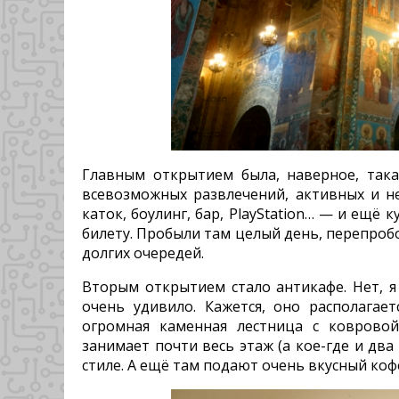
Главным открытием была, наверное, так
всевозможных развлечений, активных и не 
каток, боулинг, бар, PlayStation… — и ещё 
билету. Пробыли там целый день, перепробо
долгих очередей.
Вторым открытием стало антикафе. Нет, я 
очень удивило. Кажется, оно располагае
огромная каменная лестница с ковровой
занимает почти весь этаж (а кое-где и дв
стиле. А ещё там подают очень вкусный коф