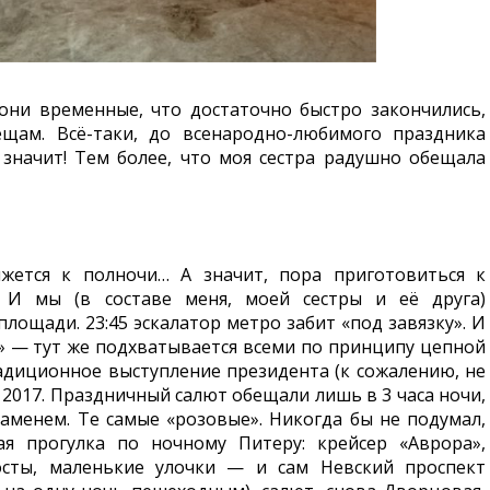
они временные, что достаточно быстро закончились,
ещам. Всё-таки, до всенародно-любимого праздника
 значит! Тем более, что моя сестра радушно обещала
ижется к полночи… А значит, пора приготовиться к
. И мы (в составе меня, моей сестры и её друга)
лощади. 23:45 эскалатор метро забит «под завязку». И
» — тут же подхватывается всеми по принципу цепной
диционное выступление президента (к сожалению, не
, 2017. Праздничный салют обещали лишь в 3 часа ночи,
аменем. Те самые «розовые». Никогда бы не подумал,
ая прогулка по ночному Питеру: крейсер «Аврора»,
осты, маленькие улочки — и сам Невский проспект