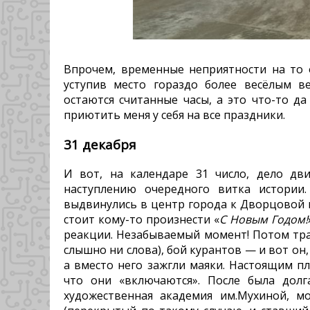
Впрочем, временные неприятности на то 
уступив место гораздо более весёлым в
остаются считанные часы, а это что-то да
приютить меня у себя на все праздники.
31 декабря
И вот, на календаре 31 число, дело дв
наступлению очередного витка истории
выдвинулись в центр города к Дворцовой п
стоит кому-то произнести «
С Новым Годом!
реакции. Незабываемый момент! Потом тра
слышно ни слова), бой курантов — и вот он
а вместо него зажгли маяки. Настоящим пл
что они «включаются». После была долг
художественная академия им.Мухиной, м