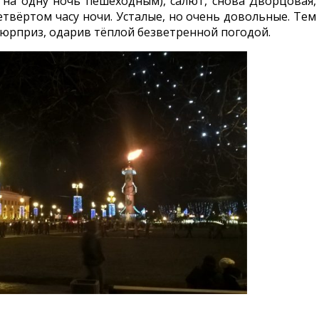
 на одну ночь пешеходным), салют, снова Дворцовая,
твёртом часу ночи. Усталые, но очень довольные. Тем
сюрприз, одарив тёплой безветренной погодой.