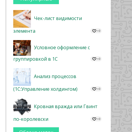
Чек-лист видимости
элемента
+3
Условное оформление с
группировкой в 1С
+3
Анализ процессов
(1С:Управление холдингом)
+3
Кровная вражда или Гвинт
по-королевски
+3