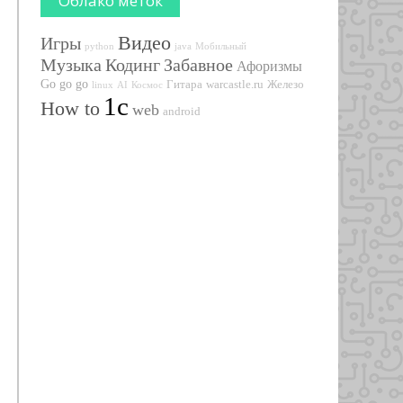
Облако меток
Видео
Игры
python
java
Мобильный
Музыка
Кодинг
Забавное
Афоризмы
Go go go
Гитара
warcastle.ru
Железо
linux
AI
Космос
1с
How to
web
android