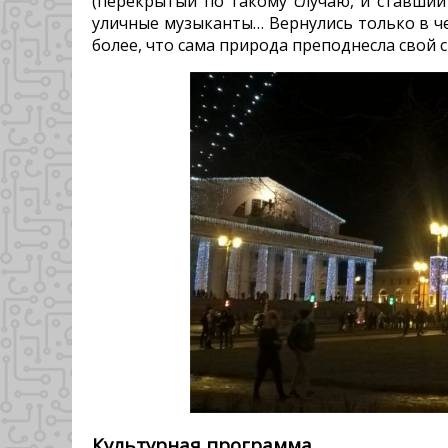
(перекрытый по такому случаю, и ставший
уличные музыканты… Вернулись только в че
более, что сама природа преподнесла свой 
Культурная программа