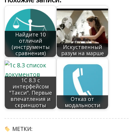
b
o
R
o
e
gr
s
et
p
п
o
u
u
kl
dI
a
A
y
р
o
r
as
n
m
p
Li
а
k
n
s
p
n
в
Найдите 10
al
ni
k
и
отличий
ki
т
(инструменты
Искуственный
сравнения)
разум на марше
ь
1C 8.3 с
интерфейсом
"Такси". Первые
впечатления и
Отказ от
скриншоты
модальности
МЕТКИ: