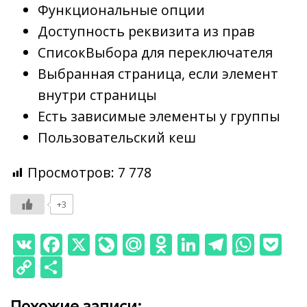
Функциональные опции
Доступность реквизита из прав
СписокВыбора для переключателя
Выбранная страница, если элемент
внутри страницы
Есть зависимые элементы у группы
Пользовательский кеш
Просмотров:
7 778
+3
V
F
X
Li
M
O
Li
T
W
P
K
ac
v
ai
d
n
el
h
o
C
О
e
eJ
l.
n
k
e
at
ck
o
т
Похожие записи: