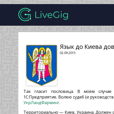
Язык до Киева до
02.09.2015
Так гласит пословица. В моём случае
1С:Предприятие. Волею судеб (и руководств
УкрЛандФарминг
.
Территориально — Киев, Украина. Должен ск