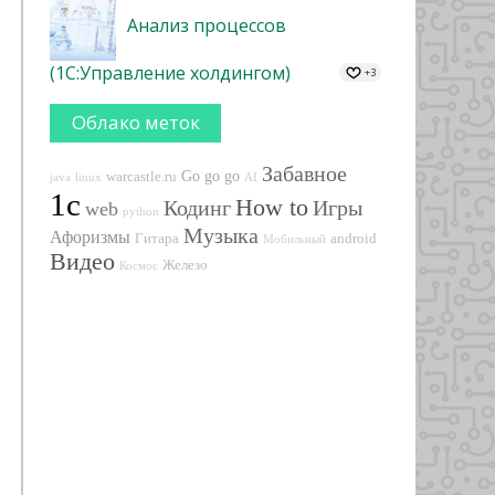
Анализ процессов
(1С:Управление холдингом)
+3
Облако меток
Забавное
Go go go
warcastle.ru
java
linux
AI
1с
How to
Кодинг
Игры
web
python
Музыка
Афоризмы
Гитара
android
Мобильный
Видео
Железо
Космос