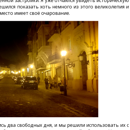
нной застройки. Я уже отчаялся увидеть историческую
ешился показать хоть немного из этого великолепия и
 место имеет своё очарование.
ись два свободных дня, и мы решили использовать их с