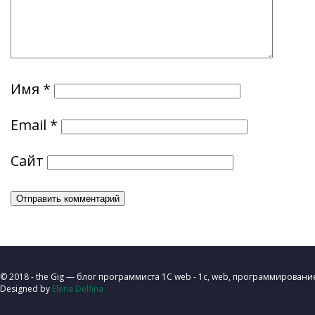
Имя
*
Email
*
Сайт
© 2018 - the Gig — блог программиста 1C web - 1с, web, программировани
Designed by
Elena Delfina