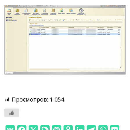
Просмотров:
1 054
V
F
X
Li
M
O
Li
T
W
P