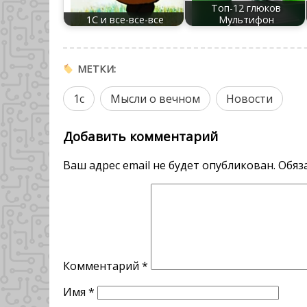
Топ-12 глюков
1С и все-все-все
Мультифон
МЕТКИ:
1с
Мысли о вечном
Новости
Добавить комментарий
Ваш адрес email не будет опубликован.
Обяз
Комментарий
*
Имя
*