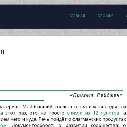
ГЛАВНАЯ
ОБО МНЕ
18
«Привет, Рейджен»
атериал. Мой бывший коллега снова взялся подвести
На этот раз, это не просто
список из 12 пунктов
, а
ием чего и куда. Речь пойдёт о флагманских продуктах
гом
, Документооборот; о развитии сообщества; о