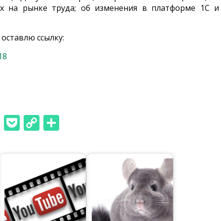
ях на рынке труда; об изменения в платформе 1С и
 оставлю ссылку:
18
niki
In
gram
hatsApp
Pocket
Copy
Отправить
Link