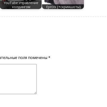
YouTube:Управление
холдингом
ЕрпУх (+скриншоты)
ательные поля помечены
*