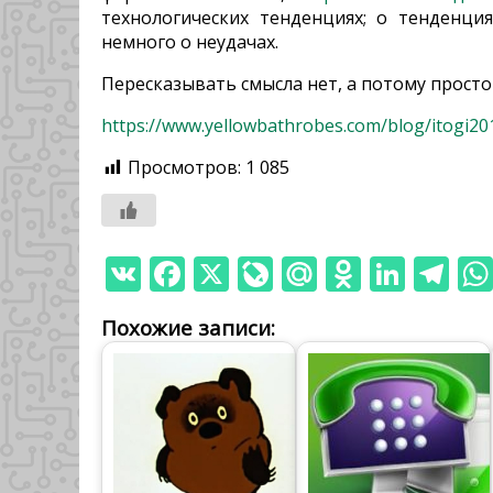
технологических тенденциях; о тенденци
немного о неудачах.
Пересказывать смысла нет, а потому просто
https://www.yellowbathrobes.com/blog/itogi20
Просмотров:
1 085
VK
Facebook
X
LiveJournal
Mail.Ru
Odnoklass
Linked
Tele
W
Похожие записи: