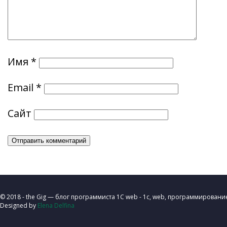
Имя
*
Email
*
Сайт
© 2018 - the Gig — блог программиста 1C web - 1с, web, программировани
Designed by
Elena Delfina