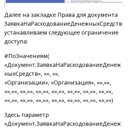
Далее на закладке Права для документа
ЗаявкаНаРасходованиеДенежныхСредств
устанавливаем следующее ограничение
доступа:
#ПоЗначениям(
«Документ.ЗаявкаНаРасходованиеДенеж
ныхСредств», «», «»,
«Организации», «Организация», «»,»»,
«»,»», «»,»», «»,»», «»,»», «»,»», «»,»», «»,»»,
«»,»», «»,»», «»,»», «»,»», «»,»», «»,»», «»,»»)
Здесь параметр
«Документ.ЗаявкаНаРасходованиеДенеж