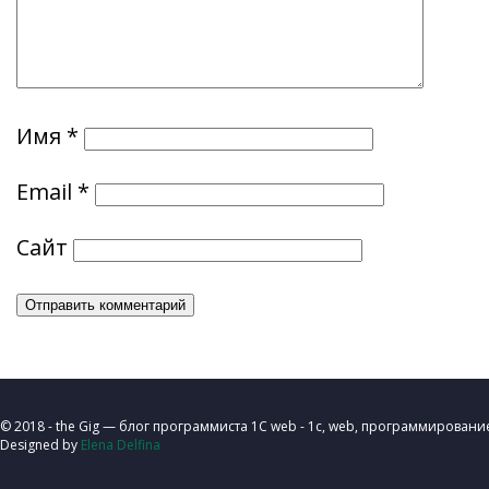
Имя
*
Email
*
Сайт
© 2018 - the Gig — блог программиста 1C web - 1с, web, программировани
Designed by
Elena Delfina