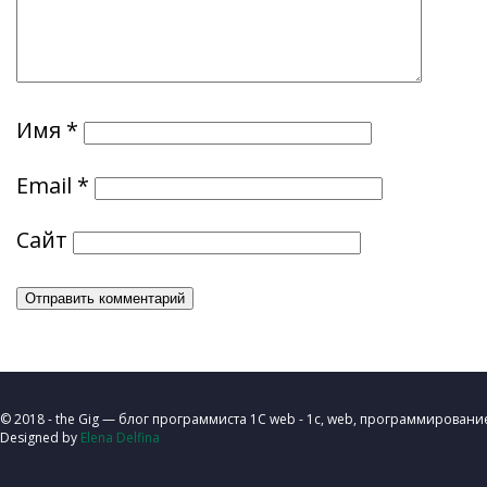
Имя
*
Email
*
Сайт
© 2018 - the Gig — блог программиста 1C web - 1с, web, программировани
Designed by
Elena Delfina