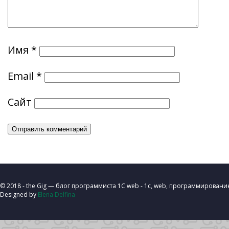
Имя
*
Email
*
Сайт
© 2018 - the Gig — блог программиста 1C web - 1с, web, программировани
Designed by
Elena Delfina