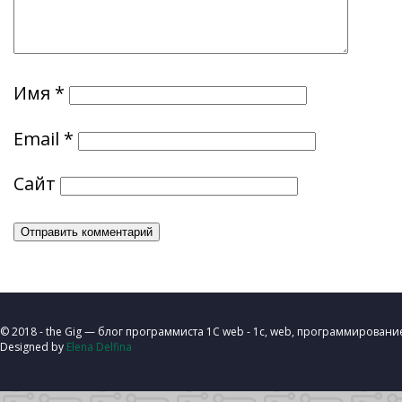
Имя
*
Email
*
Сайт
© 2018 - the Gig — блог программиста 1C web - 1с, web, программировани
Designed by
Elena Delfina