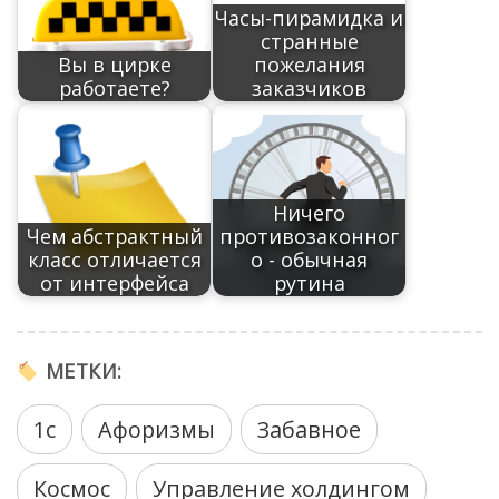
n
в
Часы-пирамидка и
al
ni
k
и
странные
ki
т
Вы в цирке
пожелания
работаете?
заказчиков
ь
Ничего
Чем абстрактный
противозаконног
класс отличается
о - обычная
от интерфейса
рутина
МЕТКИ:
1с
Афоризмы
Забавное
Космос
Управление холдингом