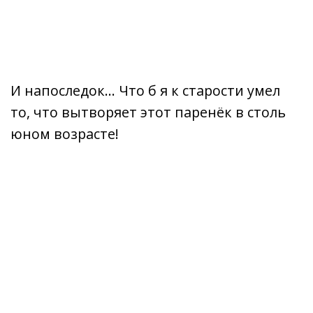
И напоследок… Что б я к старости умел
то, что вытворяет этот паренёк в столь
юном возрасте!