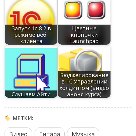
o
r
as
n
m
p
Li
а
k
n
s
p
n
в
al
ni
k
и
Запуск 1с 8.2 в
Цветные
ki
т
режиме веб-
кнопочки
клиента
Launchpad
ь
Бюджетирование
в 1С:Управлении
холдингом (видео
Слушаем Айти
анонс курса)
МЕТКИ:
Видео
Гитара
Музыка